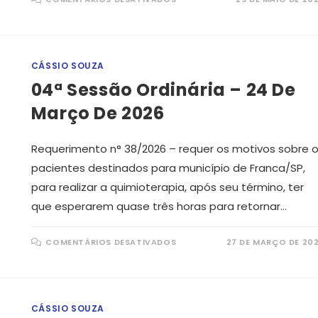
08ª
SESSÃO
ORDINÁRIA
–
26
DE
MAIO
CÁSSIO SOUZA
DE
2026
04ª Sessão Ordinária – 24 De
Março De 2026
Requerimento n° 38/2026 – requer os motivos sobre 
pacientes destinados para município de Franca/SP,
para realizar a quimioterapia, após seu término, ter
que esperarem quase três horas para retornar…
EM
COMENTÁRIOS DESATIVADOS
27 DE MARÇO DE 20
04ª
SESSÃO
ORDINÁRIA
–
24
DE
MARÇO
CÁSSIO SOUZA
DE