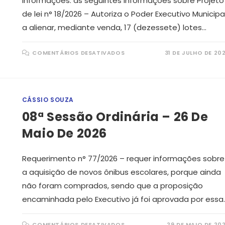
informações: as seguintes informações sobre Projeto
de lei n° 18/2026 – Autoriza o Poder Executivo Municipa
a alienar, mediante venda, 17 (dezessete) lotes…
EM
COMENTÁRIOS DESATIVADOS
31 DE JULHO DE 20
06ª
SESSÃO
ORDINÁRIA
–
28
DE
ABRIL
CÁSSIO SOUZA
DE
2026
08ª Sessão Ordinária – 26 De
Maio De 2026
Requerimento n° 77/2026 – requer informações sobre
a aquisição de novos ônibus escolares, porque ainda
não foram comprados, sendo que a proposição
encaminhada pelo Executivo já foi aprovada por essa
EM
COMENTÁRIOS DESATIVADOS
29 DE MAIO DE 20