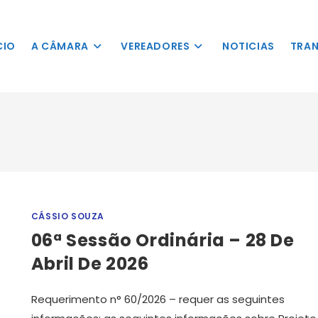
nSkipLinkClick()"
 o conteúdo
CIO
A CÂMARA
VEREADORES
NOTICIAS
TRAN
CÁSSIO SOUZA
06ª Sessão Ordinária – 28 De
Abril De 2026
Requerimento n° 60/2026 – requer as seguintes