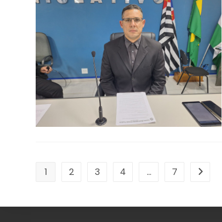
1
2
3
4
…
7
Ir par