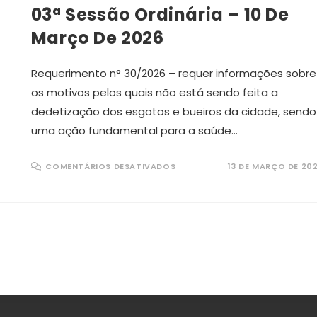
2026
03ª Sessão Ordinária – 10 De
Março De 2026
Requerimento n° 30/2026 – requer informações sobre
os motivos pelos quais não está sendo feita a
dedetização dos esgotos e bueiros da cidade, sendo
uma ação fundamental para a saúde…
EM
COMENTÁRIOS DESATIVADOS
13 DE MARÇO DE 20
03ª
SESSÃO
ORDINÁRIA
–
10
DE
MARÇO
DE
a a próxima página
2026