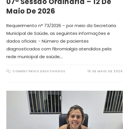
07ª Sessão Ordinária – 12 De
Maio De 2026
Requerimento n° 73/2026 – por meio da Secretaria
Municipal de Saúde, as seguintes informações e
dados oficiais: - Número de pacientes
diagnosticados com fibromialgia atendidos pela
rede municipal de saúde;…
EM
COMENTÁRIOS DESATIVADOS
15 DE MAIO DE 2026
07ª
SESSÃO
ORDINÁRIA
–
12
DE
MAIO
DE
2026