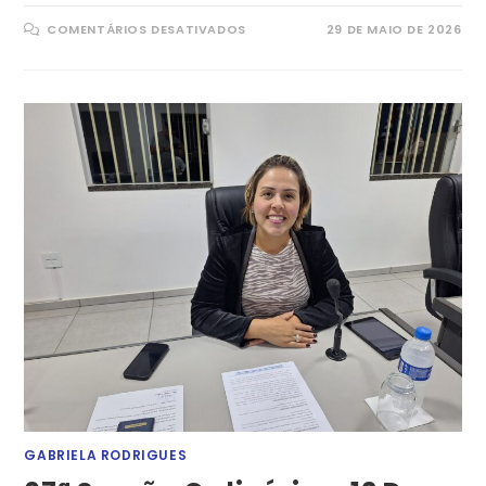
EM
COMENTÁRIOS DESATIVADOS
29 DE MAIO DE 2026
08ª
SESSÃO
ORDINÁRIA
–
26
DE
MAIO
DE
2026
GABRIELA RODRIGUES