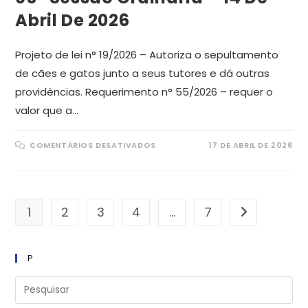
Abril De 2026
Projeto de lei n° 19/2026 – Autoriza o sepultamento
de cães e gatos junto a seus tutores e dá outras
providências. Requerimento n° 55/2026 – requer o
valor que a…
EM
COMENTÁRIOS DESATIVADOS
17 DE ABRIL DE 2026
05ª
SESSÃO
ORDINÁRIA
–
14
DE
ABRIL
1
2
3
4
…
7
Ir para a pró
DE
2026
P