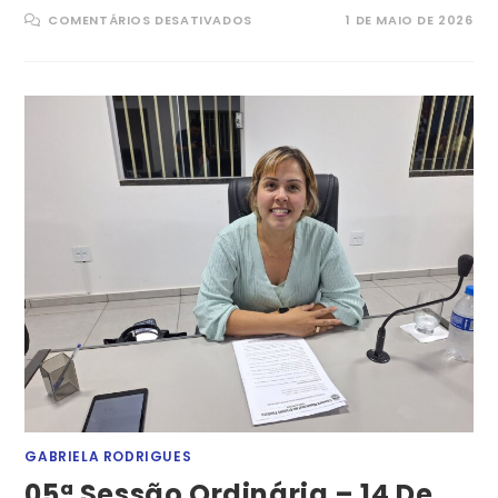
EM
COMENTÁRIOS DESATIVADOS
1 DE MAIO DE 2026
06ª
SESSÃO
ORDINÁRIA
–
28
DE
ABRIL
DE
2026
GABRIELA RODRIGUES
05ª Sessão Ordinária – 14 De