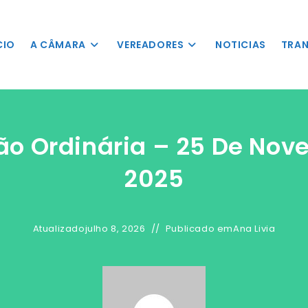
nSkipLinkClick()"
 o conteúdo
CIO
A CÂMARA
VEREADORES
NOTICIAS
TRAN
ão Ordinária – 25 De No
2025
Atualizado
julho 8, 2026
Publicado em
Ana Livia