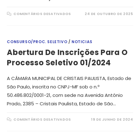
EM
COMENTÁRIOS DESATIVADOS
24 DE OUTUBRO DE 2025
EDITAL
DE
ABERTURA
CONCURSO
PÚBLICO
Nº
001/2025
CONSURSO/PROC. SELETIVO
/
NOTICIAS
Abertura De Inscrições Para O
Processo Seletivo 01/2024
A CÂMARA MUNICIPAL DE CRISTAIS PAULISTA, Estado de
São Paulo, inscrita no CNPJ-MF sob o n.º
50.486.802/0001-21, com sede na Avenida Antônio
Prado, 2385 – Cristais Paulista, Estado de São…
EM
COMENTÁRIOS DESATIVADOS
19 DE JUNHO DE 2024
ABERTURA
DE
INSCRIÇÕES
PARA
O