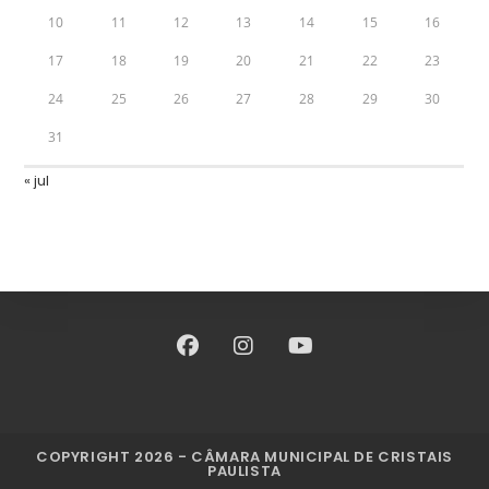
10
11
12
13
14
15
16
17
18
19
20
21
22
23
24
25
26
27
28
29
30
31
« jul
COPYRIGHT 2026 - CÂMARA MUNICIPAL DE CRISTAIS
PAULISTA