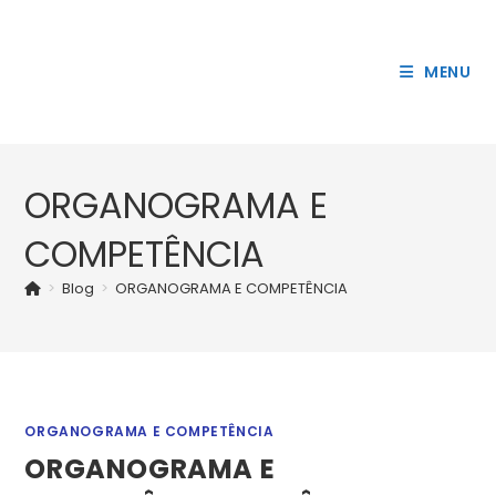
45
Ir
accessibility/modules/core/components/skip-
onclick="o
para
link.php on line
> Acessar
o
MENU
conteúdo
ORGANOGRAMA E
COMPETÊNCIA
>
Blog
>
ORGANOGRAMA E COMPETÊNCIA
ORGANOGRAMA E COMPETÊNCIA
ORGANOGRAMA E