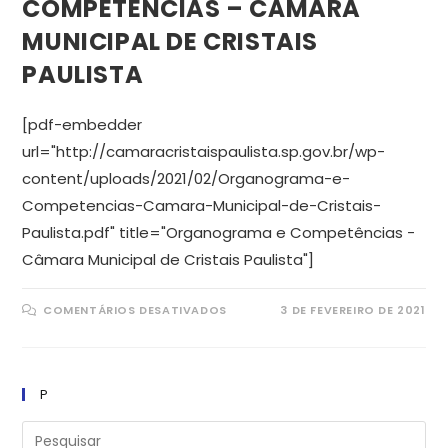
COMPETÊNCIAS – CÂMARA
MUNICIPAL DE CRISTAIS
PAULISTA
[pdf-embedder
url="http://camaracristaispaulista.sp.gov.br/wp-
content/uploads/2021/02/Organograma-e-
Competencias-Camara-Municipal-de-Cristais-
Paulista.pdf" title="Organograma e Competências -
Câmara Municipal de Cristais Paulista"]
EM
COMENTÁRIOS DESATIVADOS
3 DE FEVEREIRO DE 2021
ORGANOGRAMA
E
COMPETÊNCIAS
–
CÂMARA
MUNICIPAL
P
DE
CRISTAIS
PAULISTA