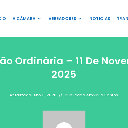
nSkipLinkClick()"
 o conteúdo
CIO
A CÂMARA
VEREADORES
NOTICIAS
TRAN
são Ordinária – 11 De Nov
2025
Atualizado
julho 8, 2026
Publicado em
Silvio Santos