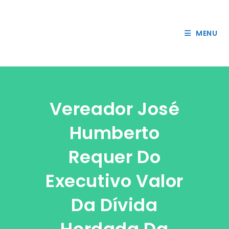
45
Ir
accessibility/modules/core/components/skip-
onclick="o
para
link.php on line
> Acessar
o
MENU
conteúdo
Vereador José
Humberto
Requer Do
Executivo Valor
Da Dívida