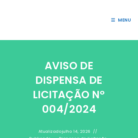
45
Ir
accessibility/modules/core/components/skip-
onclick="o
para
link.php on line
> Acessar
o
MENU
conteúdo
AVISO DE
DISPENSA DE
LICITAÇÃO Nº
004/2024
Atualizado
julho 14, 2026